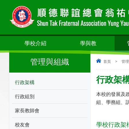
學校介紹
學與教
管理與組織
首頁
>
管理
行政架
行政架構
本校的發展及
行政組別
組、學務組、
家長教師會
學校行政架
校友會