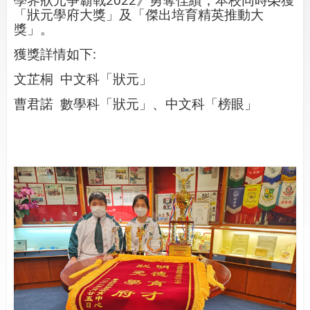
「狀元學府大獎」及「傑出培育精英推動大
獎」。
獲獎詳情如下:
文芷桐 中文科「狀元」
曹君諾 數學科「狀元」、中文科「榜眼」