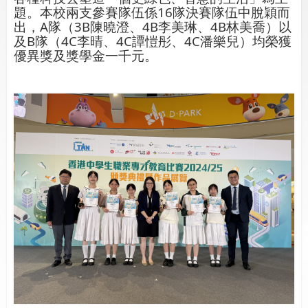
題。本校兩支參賽隊伍係16隊決賽隊伍中脫穎而
出，A隊（3B陳曉澄、4B李美琳、4B林美喬）以
及B隊（4C李晴、4C譚愷彤、4C潘樂兒）均榮獲
優異獎及獎學金一千元。