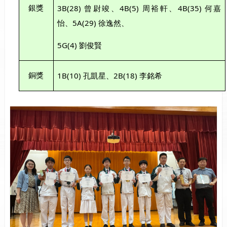
3B(28)
4B(5)
4B(35)
銀獎
曾尉竣、
周裕軒、
何嘉
5A(29)
怡、
徐逸然、
5G(4)
劉俊賢
1B(10)
2B(18)
銅獎
孔凱星、
李銘希