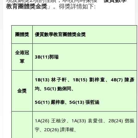
教育團體獎金獎
」。
得獎詳情如下
:
團體獎
優質數學教育團體獎金獎
全港冠
3B(11)
郭瑞
軍
1B(13)
1B(15)
4B(7)
林子軒、
劉梓童、
陳彥
5G(1)
均、
鮑俐同、
金獎
5G(11)
5G(13)
嚴梓泰、
張哲涵
1A(26)
1A(33)
2B(24)
王柚汐、
袁愛佳、
鄧振
2D(26)
宇、
譚澤權、