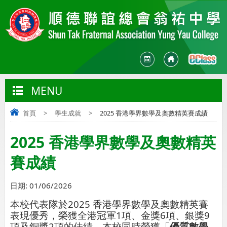
MENU
首頁
>
學生成就
>
2025 香港學界數學及奧數精英賽成績
2025 香港學界數學及奧數精英
賽成績
日期:
01/06/2026
2025
本校代表隊於
香港學界數學及奧數精英賽
1
6
9
表現優秀，榮獲全港冠軍
項、金獎
項、銀獎
2
項及銅獎
項的佳績，本校同時榮獲「
優質數學