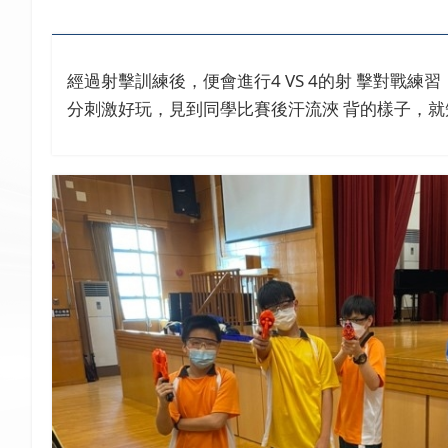
經過射擊訓練後，便會進行4 VS 4的射 擊對戰
分刺激好玩，見到同學比賽後汗流浹 背的樣子，就知道