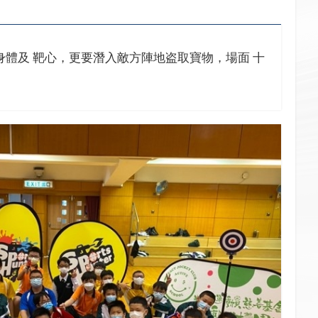
身體及 靶心，更要潛入敵方陣地盗取寶物，場面 十