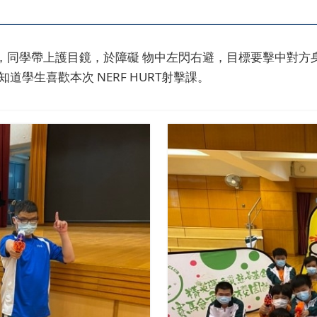
練習，同學帶上護目鏡，於障礙 物中左閃右避，目標要擊中對方
學生喜歡本次 NERF HURT射擊課。